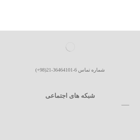
شماره تماس 6
-
36464101
-
21
(98+)
شبکه های اجتماعی